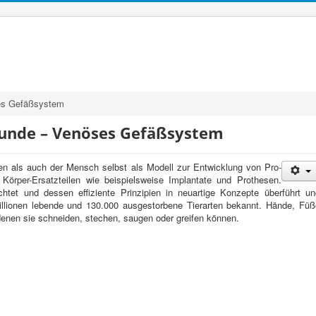
s Gefäßsys­tem
r­runde – Venöses Gefäßsystem
en als auch der Men­sch selbst als Mod­ell zur Entwick­lung von Pro­
r Körper-​Ersatzteilen wie beispiel­sweise Implan­tate und Prothe­sen.
htet und dessen effiziente Prinzip­ien in neuar­tige Konzepte über­führt u
l­lio­nen lebende und
130
.
000
aus­gestor­bene Tier­arten bekannt. Hände, Füß
denen sie schnei­den, stechen, saugen oder greifen können.