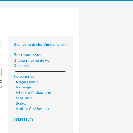
Bio­mech­anis­che Simulationen
Blut­strö­mungen
Struk­turmechanik von
Knochen
Kör­per­runde
nd
Aus­gangspunkt
e
Atemwege
Arterielles Gefäßsys­tem
Musku­latur
Skelett
Venöses Gefäßsys­tem
Impres­sum