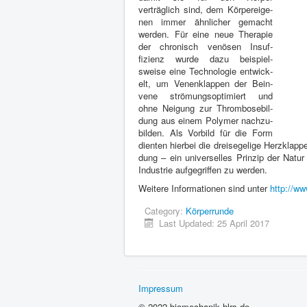
verträglich sind, dem Kör­pereige­
nen immer ähn­licher gemacht
wer­den. Für eine neue Ther­a­pie
der chro­nisch venösen Insuf­
fizienz wurde dazu beispiel­
sweise eine Tech­nolo­gie entwick­
elt, um Venen­klap­pen der Bein­
vene strö­mung­sop­ti­miert und
ohne Nei­gung zur Throm­bose­bil­
dung aus einem Poly­mer nachzu­
bilden. Als Vor­bild für die Form
dien­ten hier­bei die dreisegelige Herzk­lappe
dung – ein uni­verselles Prinzip der Natur
Indus­trie aufge­grif­fen zu werden.
Weit­ere Infor­ma­tio­nen sind unter
http://​www​.i
Cat­e­gory:
Kör­per­runde
Last Updated:
25
April
2017
Impres­sum
©
2022
bio​mechanik​.hlrs​.de