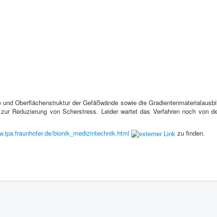
 und Ober­flächen­struk­tur der Gefäßwände sowie die Gra­di­en­ten­ma­te­ri­alaus­bi
 zur Reduzierung von Sch­er­stress. Lei­der wartet das Ver­fahren noch von d
pa​.fraun​hofer​.de/​b​i​o​n​i​k​_​m​e​d​i​z​i​n​t​e​c​h​n​i​k​.​h​t​m​l
zu finden.