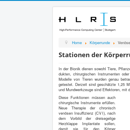
Home
Kör­per­runde
Venöse
Sta­tio­nen der Kör­pe
In der Bionik dienen sowohl Tiere, Pflanz
duk­ten, chirur­gis­chen Instru­menten ode
Mod­elle von Tieren wur­den genau betra­c
getestet. Derzeit sind geschätzte
1
,
25
Mi
und Mundw­erkzeuge sind Effek­toren, mit 
Diese Funk­tio­nen müssen auch
chirur­gis­che Instru­mente erfüllen.
Neue Ther­a­pie der chro­nisch
venösen Insuf­fizienz (
CVI
), nach
dem Vor­bild der dreisegelige
Herzk­lappe Implan­tate sollen,
damit sie für den Kör­per