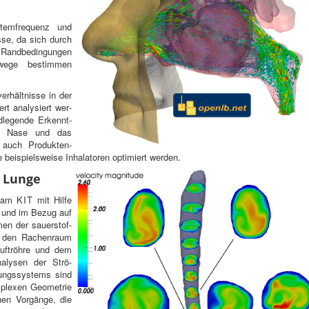
m­fre­quenz und
sse, da sich durch
 Randbe­din­gun­gen
mwege bes­tim­men
r­hält­nisse in der
rt analysiert wer­
le­gende Erken­nt­
der Nase und das
auch Pro­duk­ten­
e beispiel­sweise Inhala­toren opti­miert werden.
r Lunge
s am
KIT
mit Hilfe
rd und im Bezug auf
men der sauer­stof­
d den Rachen­raum
 Luftröhre und dem
aly­sen der Strö­
ngssys­tems sind
­plexen Geome­trie
chen Vorgänge, die