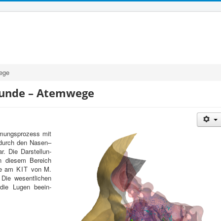
ege
r­runde – Atemwege
t­mung­sprozess mit
ft durch den Nasen–
. Die Darstel­lun­
n diesem Bere­ich
die am
KIT
von M.
. Die wesentlichen
 die Lugen bee­in­