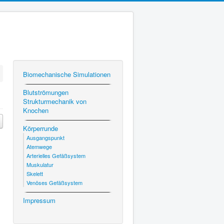
Bio­mech­anis­che Simulationen
Blut­strö­mungen
Struk­turmechanik von
Knochen
Kör­per­runde
Aus­gangspunkt
Atemwege
Arterielles Gefäßsys­tem
Musku­latur
Skelett
Venöses Gefäßsys­tem
Impres­sum