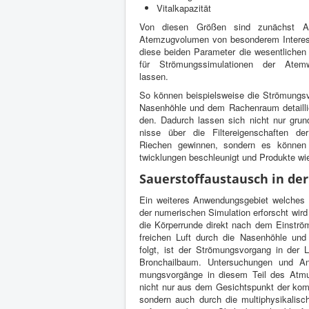
Vitalk­a­paz­ität
Von diesen Größen sind zunächst Ate
Atemzugvol­u­men von beson­derem Inter­e
diese bei­den Para­me­ter die wesentlichen
für Strö­mungssim­u­la­tio­nen der Ate
lassen.
So kön­nen beispiel­sweise die Strö­mungsve
Nasen­höhle und dem Rachen­raum detail­lie
den. Dadurch lassen sich nicht nur grund
nisse über die Fil­tereigen­schaften 
Riechen gewin­nen, son­dern es kön­nen 
twick­lun­gen beschle­u­nigt und Pro­dukte wi
Sauer­stof­faus­tausch in de
Ein weit­eres Anwen­dungs­ge­biet welche
der numerischen Sim­u­la­tion erforscht wi
die Kör­per­runde direkt nach dem Ein­strö­
fre­ichen Luft durch die Nasen­höhle un
folgt, ist der Strö­mungsvor­gang in der
Bron­chail­baum. Unter­suchun­gen und An
mungsvorgänge in diesem Teil des Atmu
nicht nur aus dem Gesicht­spunkt der kom
son­dern auch durch die mul­ti­physikalis­