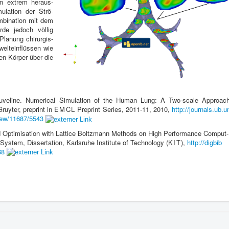
en extrem her­aus­
u­la­tion der Strö­
i­na­tion mit dem
rde jedoch völ­lig
la­nung chirur­gis­
el­te­in­flüssen wie
den Kör­per über die
ve­line. Numer­i­cal Sim­u­la­tion of the Human Lung: A Two-​scale Approach
Gruyter, preprint in
EMCL
Preprint Series,
2011
-​
11
,
2010
,
http://​jour​nals​.ub​.un
e​w​/​
1
1
6
8
7
​/​
5
5
4
3
d Opti­mi­sa­tion with Lat­tice Boltz­mann Meth­ods on High Per­for­mance Com­put­
Sys­tem, Dis­ser­ta­tion, Karl­sruhe Insti­tute of Tech­nol­ogy (
KIT
),
http://​dig​bib​
6
8