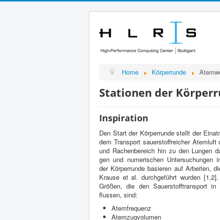
Home
Kör­per­runde
Atemw
Sta­tio­nen der Kör­pe
Inspi­ra­tion
Den Start der Kör­per­runde stellt der Eina
dem Trans­port sauer­stof­fre­icher Atem­lu
und Rachen­bere­ich hin zu den Lun­gen dar
gen und numerischen Unter­suchun­gen i
der Kör­per­runde basieren auf Arbeiten, 
Krause et al. durchge­führt wur­den [
1
,
2
]
Größen, die den Sauer­stoff­trans­port in
flussen, sind:
Atem­fre­quenz
Atemzugvol­u­men