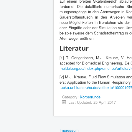
auf einem bre­iten Skalen­bere­ich ablauf
fordernd. Die detail­lierte numerische Sim­
mungsvorgänge in den Atemwe­gen in Kom­b
Sauer­stof­faus­tusch in den Alve­olen wü
neue Möglichkeiten in Bere­ichen wie der P
cher Ein­griffe oder der Sim­u­la­tion von Umw
beispiel­sweise dem Schad­stof­fein­trag in 
Atemwege, eröffnen.
Literatur
[
1
] T. Gen­gen­bach, M.J. Krause, V. Heu
accepted for Bio­med­ical Engi­neer­ing, De 
-hei​del​berg​.de/​i​n​d​e​x​.​p​h​p​/​e​m​c​l​-​p​p​/​a​r​t​i​c​l​e​/​v​i​
[
2
] M.J. Krause. Fluid Flow Sim­u­la­tion an
ers: Appli­ca­tion to the Human Res­pi­ra­tory 
.ubka​.uni​-karl​sruhe​.de/​v​o​l​l​t​e​x​t​e​/​
1
0
0
0
0
1
9
7
Cat­e­gory:
Kör­per­runde
Last Updated:
25
April
2017
Impres­sum